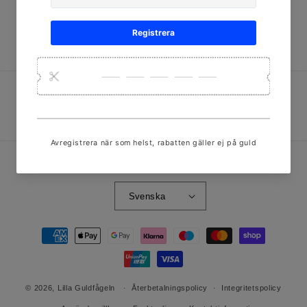
E-post
Facebook
Instagram
TikTok
Twitter
Språk
Svenska
Betalningsmetoder
© 2026,
Lilla Guldfågeln
Återbetalningspolicy
Integritetspolicy