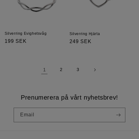
Silverring Evighetsvåg
Silverring Hjärta
Regular
199 SEK
Regular
249 SEK
price
price
1
2
3
Prenumerera på vårt nyhetsbrev!
Email