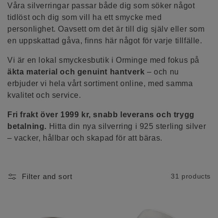
t
Våra silverringar passar både dig som söker något
tidlöst och dig som vill ha ett smycke med
i
personlighet. Oavsett om det är till dig själv eller som
en uppskattad gåva, finns här något för varje tillfälle.
o
n
Vi är en lokal smyckesbutik i Orminge med fokus på
äkta material och genuint hantverk
– och nu
:
erbjuder vi hela vårt sortiment online, med samma
kvalitet och service.
Fri frakt över 1999 kr, snabb leverans och trygg
betalning.
Hitta din nya silverring i 925 sterling silver
– vacker, hållbar och skapad för att bäras.
Filter and sort
31 products