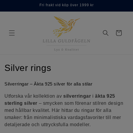
Skip to
Fri frakt vid köp över 1999 kr
content
Cart
C
Silver rings
o
Silverringar – Äkta 925 silver för alla stilar
l
Utforska vår kollektion av
silverringar
i
äkta 925
l
sterling silver
– smycken som förenar stilren design
med hållbar kvalitet. Här hittar du ringar för alla
e
smaker: från minimalistiska vardagsfavoriter till mer
c
detaljerade och uttrycksfulla modeller.