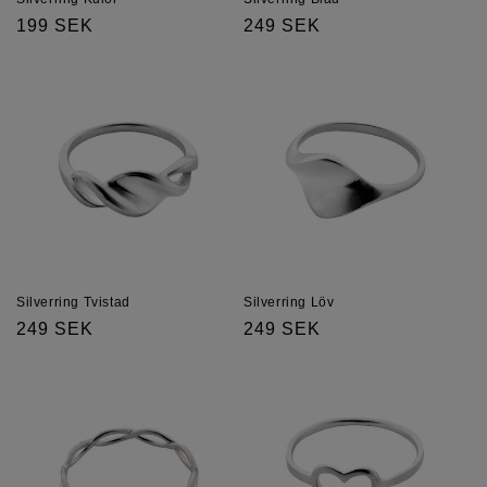
Regular
199 SEK
Regular
249 SEK
price
price
Silverring Tvistad
Silverring Löv
Regular
249 SEK
Regular
249 SEK
price
price