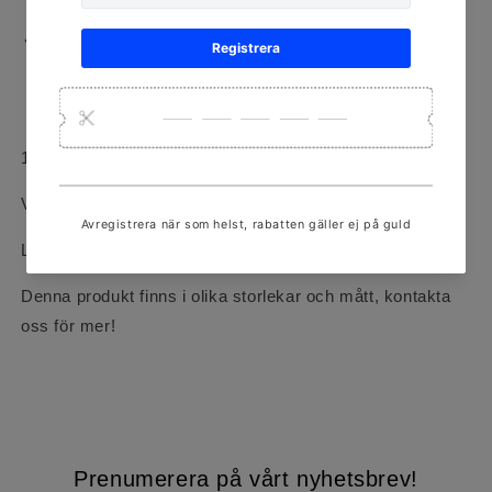
Hämtning tillgänglig på
ORMINGEPLAN 3
Vanligtvis redo inom 24 timmar
Visa butiksinformation
18k rödguld
Vikt: 1.2g
Längd: 18cm
Denna produkt finns i olika storlekar och mått, kontakta
oss för mer!
Prenumerera på vårt nyhetsbrev!