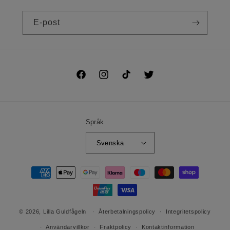
E-post
Facebook
Instagram
TikTok
Twitter
Språk
Svenska
Betalningsmetoder
© 2026,
Lilla Guldfågeln
Återbetalningspolicy
Integritetspolicy
Användarvillkor
Fraktpolicy
Kontaktinformation