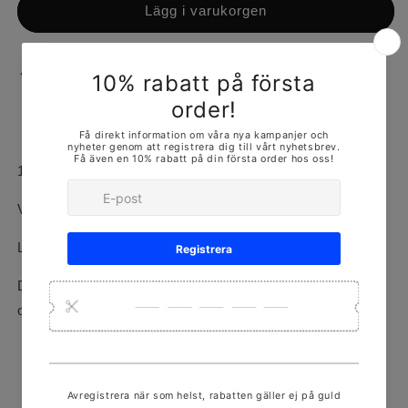
Lägg i varukorgen
Hämtning tillgänglig på
ORMINGEPLAN 3
Vanligtvis redo inom 24 timmar
Visa butiksinformation
18k rödguld
Vikt: 3.4g
Längd: 17cm
Denna produkt finns i olika storlekar och mått, kontakta
oss för mer!