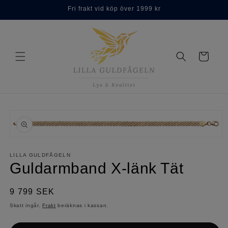
vidare
Fri frakt vid köp över 1999 kr
till
innehåll
Varukorg
å vidare till
roduktinformation
Öppna
mediet
1
LILLA GULDFÅGELN
i
Guldarmband X-länk Tät
modalfönster
Ordinarie
9 799 SEK
pris
Skatt ingår.
Frakt
beräknas i kassan.