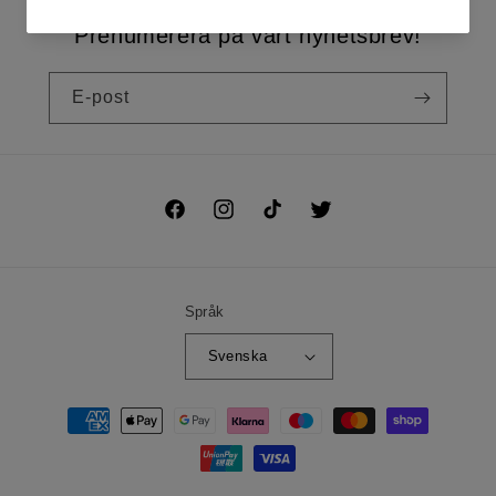
Prenumerera på vårt nyhetsbrev!
E-post
Facebook
Instagram
TikTok
Twitter
Språk
Svenska
Betalningsmetoder