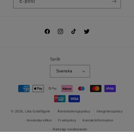
E-post
Facebook
Instagram
TikTok
Twitter
Språk
Svenska
Betalningsmetoder
© 2026,
Lilla Guldfågeln
Återbetalningspolicy
Integritetspolicy
Användarvillkor
Fraktpolicy
Kontaktinformation
Rättsligt meddelande