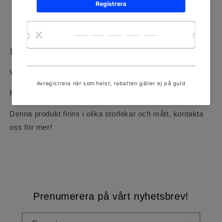
Vanligtvis redo inom 24 timmar
Visa butiksinformation
18k rödguld
Vikt: 1.7g
Mått: 3x15mm
Denna produkt finns i olika storlekar och mått, kontakta
oss för mer!
Prenumerera på vårt nyhetsbrev!