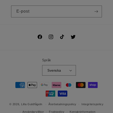
E-post
Facebook
Instagram
TikTok
Twitter
Språk
Svenska
Betalningsmetoder
© 2026,
Lilla Guldfågeln
Återbetalningspolicy
Integritetspolicy
Användarvillkor
Fraktpolicy
Kontaktinformation