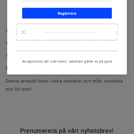
Vanligtvis redo inom 24 timmar
Visa butiksinformation
18k rödguld
Vikt: 2.0g
Storlek: 58
Kubisk Zirkonia Stenar
Denna produkt finns i olika storlekar och mått, kontakta
oss för mer!
Prenumerera på vårt nyhetsbrev!