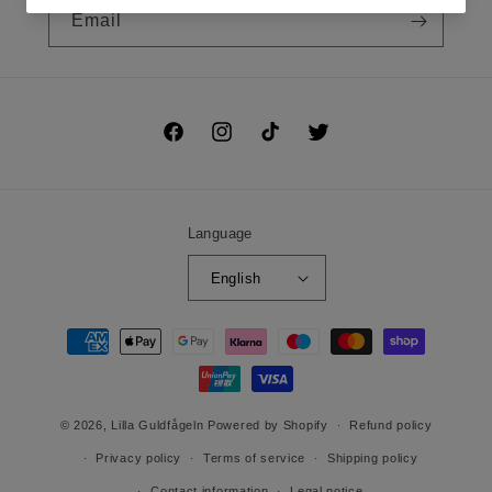
Email
Facebook
Instagram
TikTok
Twitter
Language
English
Payment
methods
© 2026,
Lilla Guldfågeln
Powered by Shopify
Refund policy
Privacy policy
Terms of service
Shipping policy
Contact information
Legal notice