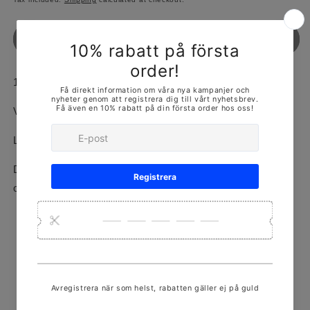
Sold out
18k rödguld
Vikt: 3.2g
Längd: 19cm
Denna produkt finns i olika storlekar och mått, kontakta
oss för mer!
Prenumerera på vårt nyhetsbrev!