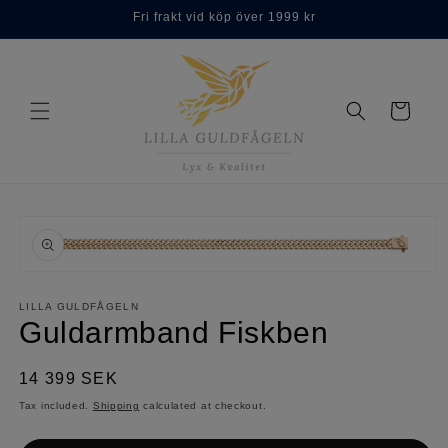
Skip to
Fri frakt vid köp över 1999 kr
content
Cart
Skip to
product
information
Open
media
1
LILLA GULDFÅGELN
in
Guldarmband Fiskben
modal
Regular
14 399 SEK
price
Tax included.
Shipping
calculated at checkout.