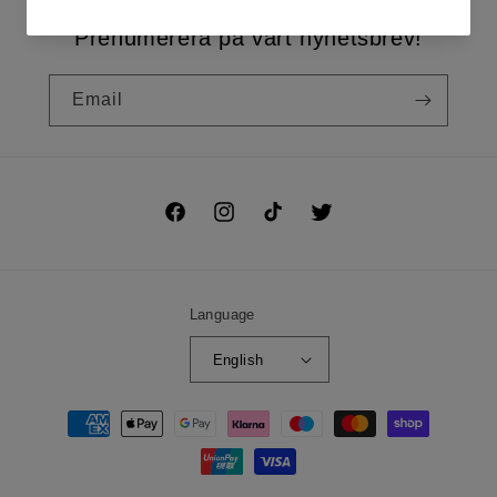
Prenumerera på vårt nyhetsbrev!
Email
Facebook
Instagram
TikTok
Twitter
Language
English
Payment
methods