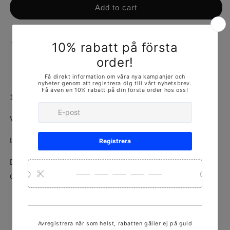
Add to cart
Pickup available at
ORMINGEPLAN 3
Usually ready in 24 hours
View store information
18k gulguld
Vikt: 6.6g
Längd: 18cm
Denna produkt finns i olika storlekar och mått, kontakta
oss för mer!