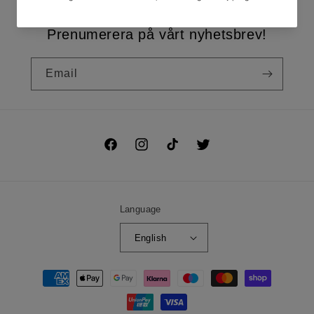
Prenumerera på vårt nyhetsbrev!
Email
Facebook
Instagram
TikTok
Twitter
Language
English
Payment
methods