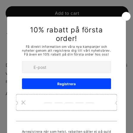
Add to cart
Pickup available at
ORMINGEPLAN 3
Usually ready in 24 hours
View store information
Detta armband finns i många olika storlekar, upp till 200g i
vikt och 10mm i bredd/djup. Kontakta oss för
storleken/måttet som passar just dig!
Armbandet på bilden: 5g, 17cm, 3x3mm