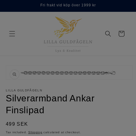
Skip to
Fri frakt vid köp över 1999 kr
content
Cart
Skip to
product
information
Open
media
1
LILLA GULDFÅGELN
in
Silverarmband Ankar
modal
Finslipad
Regular
499 SEK
price
Tax included.
Shipping
calculated at checkout.