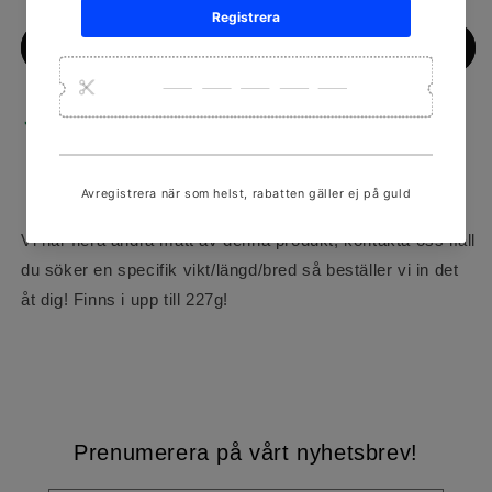
Add to cart
Pickup available at
ORMINGEPLAN 3
Usually ready in 24 hours
View store information
Vi har flera andra mått av denna produkt, kontakta oss ifall
du söker en specifik vikt/längd/bred så beställer vi in det
åt dig! Finns i upp till 227g!
Prenumerera på vårt nyhetsbrev!