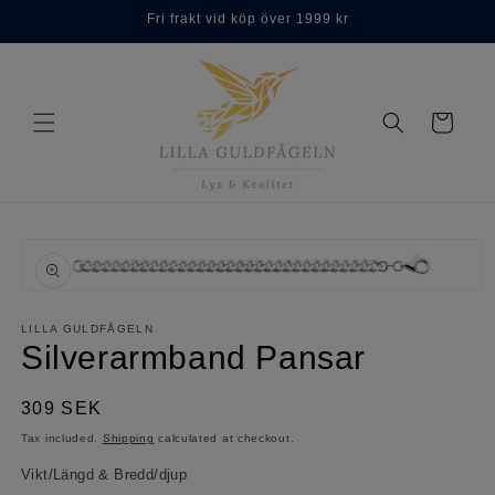
Skip to
Fri frakt vid köp över 1999 kr
content
Cart
Skip to
product
information
Open
media
1
LILLA GULDFÅGELN
in
Silverarmband Pansar
modal
Regular
309 SEK
price
Tax included.
Shipping
calculated at checkout.
Vikt/Längd & Bredd/djup