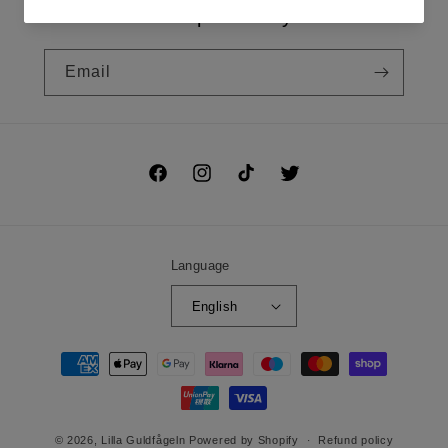
Prenumerera på vårt nyhetsbrev!
Email
Facebook
Instagram
TikTok
Twitter
Language
English
Payment
methods
© 2026,
Lilla Guldfågeln
Powered by Shopify
Refund policy