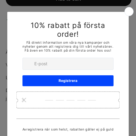
Pickup available at
ORMINGEPLAN 3
Usually ready in 24 hours
View store information
Äkta 925 Silver
Vikt: 5g
Längd: 60cm
Denna vara finns i flera olika storlekar, kontakta oss för
just den vikt/längd/bredd du söker!